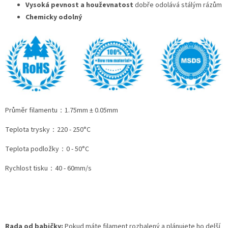
Vysoká pevnost a houževnatost
dobře odolává stálým rázům
Chemicky odolný
Průměr filamentu：1.75mm ± 0.05mm
Teplota trysky：220 - 250°C
Teplota podložky：0 - 50°C
Rychlost tisku：40 - 60mm/s
Rada od babičky:
Pokud máte filament rozbalený a plánujete ho delší