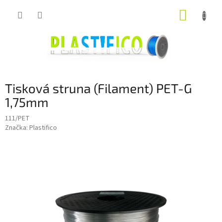
Přejít
NÁKUP
na
obsah
KOŠÍK
Tisková struna (Filament) PET-G
1,75mm
111/PET
Značka:
Plastifico