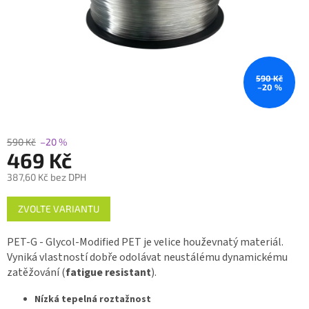
590 Kč
–20 %
590 Kč
–20 %
469 Kč
387,60 Kč bez DPH
Měrná
ZVOLTE VARIANTU
cena:
PET-G - Glycol-Modified PET
je velice houževnatý materiál.
Vyniká vlastností dobře odolávat neustálému dynamickému
zatěžování (
fatigue resistant
).
Nízká tepelná roztažnost