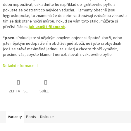
dobu nepoužívat, uskladněte ho například do igelitového pytle a
pokuste se odstranit co nejvíce vzduchu. Filamenty obecně jsou
hygroskopické, to znamená že do sebe vstřebávají vzdušnou vlhkost a
tím se tisk stane noční můrou. Pokud se vám toto stalo, můžete si
přečíst článek
jak usušit filament
.
*pozn.:
Pokud jste si nějakým omylem objednali špatné zboží, nebo
jste nějakým nedopatřením obdrželi jiné zboží, než jste si objednali
(což se stává maximálně jednou za 10 let) a chcete zboží vyměnit,
prosíme vás, abyste filament nerozbalovali z vakuového pytle.
Detailní informace
ZEPTAT SE
SDÍLET
Varianty
Popis
Diskuze