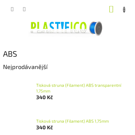
Přejít
NÁKUP
na
obsah
KOŠÍK
ABS
Nejprodávanější
Tisková struna (Filament) ABS transparentní
1,75mm
340 Kč
Tisková struna (Filament) ABS 1,75mm
340 Kč