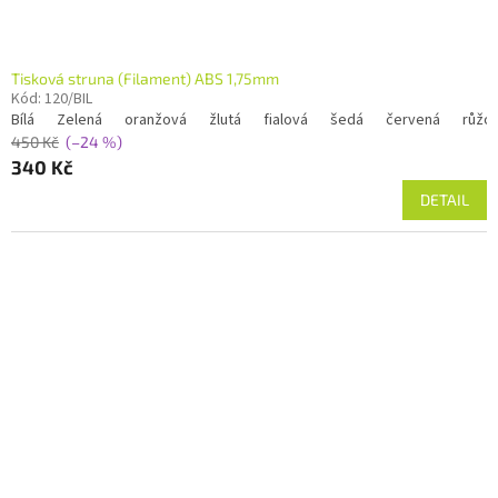
ů
Tisková struna (Filament) ABS 1,75mm
Kód:
120/BIL
Bílá
Zelená
oranžová
žlutá
fialová
šedá
červená
růžo
450 Kč
(–24 %)
340 Kč
DETAIL