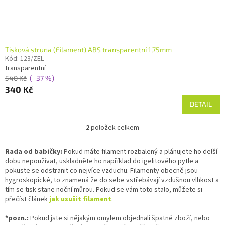
Tisková struna (Filament) ABS transparentní 1,75mm
Kód:
123/ZEL
transparentní
540 Kč
(–37 %)
340 Kč
DETAIL
2
položek celkem
O
v
l
Rada od babičky:
Pokud máte filament rozbalený a plánujete ho delší
á
dobu nepoužívat, uskladněte ho například do igelitového pytle a
d
pokuste se odstranit co nejvíce vzduchu. Filamenty obecně jsou
a
hygroskopické, to znamená že do sebe vstřebávají vzdušnou vlhkost a
c
tím se tisk stane noční můrou. Pokud se vám toto stalo, můžete si
í
přečíst článek
jak usušit filament
.
p
r
*pozn.:
Pokud jste si nějakým omylem objednali špatné zboží, nebo